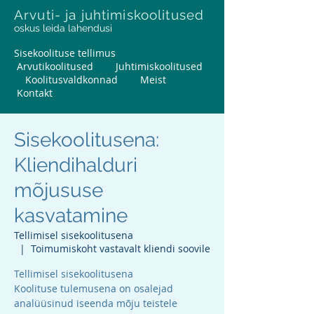
Arvuti- ja juhtimiskoolitused
oskus leida lahendusi
Sisekoolituse tellimus
Arvutikoolitused
Juhtimiskoolitused
Koolitusvaldkonnad
Meist
Kontakt
Sisekoolitusena:
Kliendihalduri
mõjususe
kasvatamine
Tellimisel sisekoolitusena
  |  
Toimumiskoht vastavalt kliendi soovile
Tellimisel sisekoolitusena
Koolituse tulemusena on osalejad
analüüsinud iseenda mõju teistele