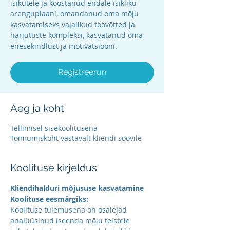
isikutele ja koostanud endale isikliku
arenguplaani, omandanud oma mõju
kasvatamiseks vajalikud töövõtted ja
harjutuste kompleksi, kasvatanud oma
enesekindlust ja motivatsiooni.
Registreerun
Aeg ja koht
Tellimisel sisekoolitusena
Toimumiskoht vastavalt kliendi soovile
Koolituse kirjeldus
Kliendihalduri mõjususe kasvatamine
Koolituse eesmärgiks:
Koolituse tulemusena on osalejad 
analüüsinud iseenda mõju teistele 