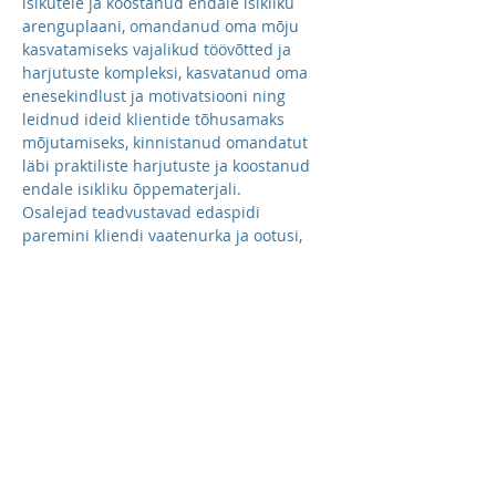
isikutele ja koostanud endale isikliku 
arenguplaani, omandanud oma mõju 
kasvatamiseks vajalikud töövõtted ja 
harjutuste kompleksi, kasvatanud oma 
enesekindlust ja motivatsiooni ning 
leidnud ideid klientide tõhusamaks 
mõjutamiseks, kinnistanud omandatut 
läbi praktiliste harjutuste ja koostanud 
endale isikliku õppematerjali.
Osalejad teadvustavad edaspidi 
paremini kliendi vaatenurka ja ootusi, 
mida kliendid sageli ei suuda ise 
sõnastada ega kommunikeerida.
Samuti omandavad osalejad lihtsad 
võtted, kuidas lisaks ratsionaalsetele 
argumentidele saavutada klientide üle 
ka emotsionaalse mõju ja muuta 
kliendisuhted inimlikuks vaatamata 
keerulistele tööalastele väljakutsetele või 
erimeelsustele.