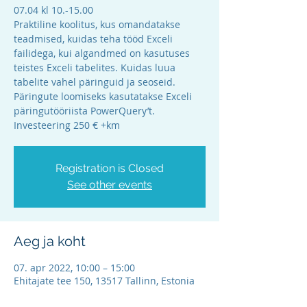
07.04 kl 10.-15.00
Praktiline koolitus, kus omandatakse
teadmised, kuidas teha tööd Exceli
failidega, kui algandmed on kasutuses
teistes Exceli tabelites. Kuidas luua
tabelite vahel päringuid ja seoseid.
Päringute loomiseks kasutatakse Exceli
päringutööriista PowerQuery’t.
Investeering 250 € +km
Registration is Closed
See other events
Aeg ja koht
07. apr 2022, 10:00 – 15:00
Ehitajate tee 150, 13517 Tallinn, Estonia