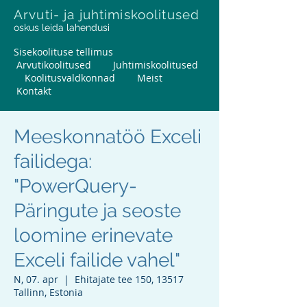
Arvuti- ja juhtimiskoolitused
oskus leida lahendusi
Sisekoolituse tellimus
Arvutikoolitused
Juhtimiskoolitused
Koolitusvaldkonnad
Meist
Kontakt
Meeskonnatöö Exceli
failidega:
"PowerQuery-
Päringute ja seoste
loomine erinevate
Exceli failide vahel"
N, 07. apr
  |  
Ehitajate tee 150, 13517
Tallinn, Estonia