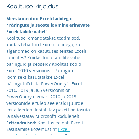
Koolituse kirjeldus
Meeskonnatöö Exceli failidega: 
"Päringute ja seoste loomine erinevate 
Exceli failide vahel"
Koolitusel omandatakse teadmised, 
kuidas teha tööd Exceli failidega, kui 
algandmed on kasutuses teistes Exceli 
tabelites? Kuidas luua tabelite vahel 
päringuid ja seoseid? Koolitus sobib 
Excel 2010 versioonist. Päringute 
loomiseks kasutatakse Exceli 
päringutööriista PowerQuery’t. Excel 
2016, 2019 ja 365 versioonis on 
PowerQuery olemas. 2010 ja 2013 
versioonidele tuleb see eraldi juurde 
installeerida. Installitav pakett on tasuta 
ja salvestatav Microsofti kodulehelt.
Eelteadmised:
 Koolitus eeldab Exceli 
kasutamise kogemust nt 
Excel 
baaskoolitusel
 omandatud või 