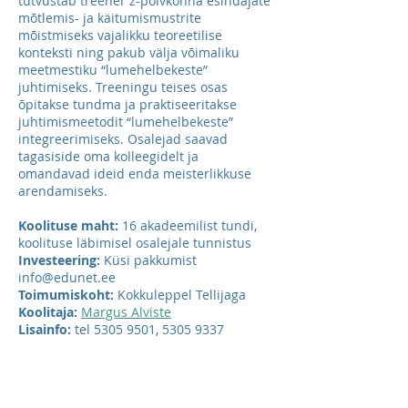
tutvustab treener z-põlvkonna esindajate
mõtlemis- ja käitumismustrite
mõistmiseks vajalikku teoreetilise
konteksti ning pakub välja võimaliku
meetmestiku
“lumehelbekeste”
juhtimiseks. Treeningu teises osas
õpitakse tundma ja praktiseeritakse
juhtimismeetodit “lumehelbekeste”
integreerimiseks. Osalejad saavad
tagasiside oma kolleegidelt ja
omandavad ideid enda meisterlikkuse
arendamiseks.
Koolituse maht:
16 akadeemilist tundi,
koolituse läbimisel osalejale tunnistus
Investeering:
Küsi pakkumist
info@edunet.ee
Toimumiskoht:
Kokkuleppel Tellijaga
Koolitaja:
Margus Alviste
Lisainfo:
tel
5305 9501
,
5305 9337