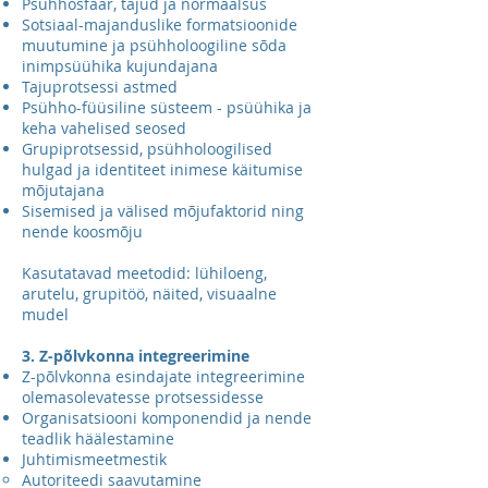
Psühhosfäär, tajud ja normaalsus
Sotsiaal-majanduslike formatsioonide
muutumine ja psühholoogiline sõda
inimpsüühika kujundajana
Tajuprotsessi astmed
Psühho-füüsiline süsteem - psüühika ja
keha vahelised seosed
Grupiprotsessid, psühholoogilised
hulgad ja identiteet inimese käitumise
mõjutajana
Sisemised ja välised mõjufaktorid ning
nende koosmõju
Kasutatavad meetodid: lühiloeng,
arutelu, grupitöö, näited, visuaalne
mudel
3. Z-põlvkonna integreerimine
Z-põlvkonna esindajate integreerimine
olemasolevatesse protsessidesse
Organisatsiooni komponendid ja nende
teadlik häälestamine
Juhtimismeetmestik
Autoriteedi saavutamine