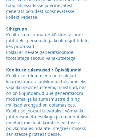
tööprotsessidesse ja erinevatest
generatsioonidest koosnevatesse
kollektiividesse.
Sihtgrupp
Koolitus on suunatud kõikide tasandi
juhtidele, personali- ja koolitusjuhtidele,
kes puutuvad
kokku erinevate generatsioonide
töötajatega seotud väljakutsetega.
Koolituse tulemused / Õpiväljundid
Koolituse tulemusena on osalejad
kaardistanud z-põlvkonna hõivamiseks
vajaliku seostesüsteemi, mõistnud, mis
on on kujundanud uue generatsiooni
mõtlemis- ja käitumismustreid ning
millised arengud on ootamas ees.
Koolituse jooksul tutvutakse võimaliku
juhtimismeetmestikuga ja omandatakse
meetod, mis loob kriitilise eelduse z-
põlvkonna esindajate integreerimiseks
senistesse protsessidesse.