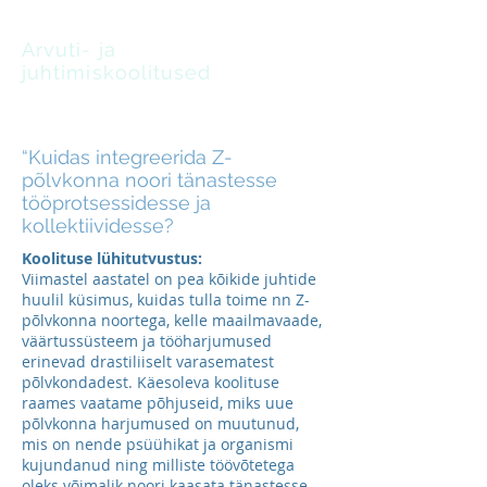
Arvuti- ja
juhtimiskoolitused
oskus leida lahendusi
“Kuidas integreerida Z-
põlvkonna noori tänastesse
tööprotsessidesse ja
kollektiividesse?
Koolituse lühitutvustus:
Viimastel aastatel on pea kõikide juhtide
huulil küsimus, kuidas tulla toime nn Z-
põlvkonna noortega, kelle maailmavaade,
väärtussüsteem ja tööharjumused
erinevad drastiliiselt varasematest
põlvkondadest. Käesoleva koolituse
raames vaatame põhjuseid, miks uue
põlvkonna harjumused on muutunud,
mis on nende psüühikat ja organismi
kujundanud ning milliste töövõtetega
oleks võimalik noori kaasata tänastesse