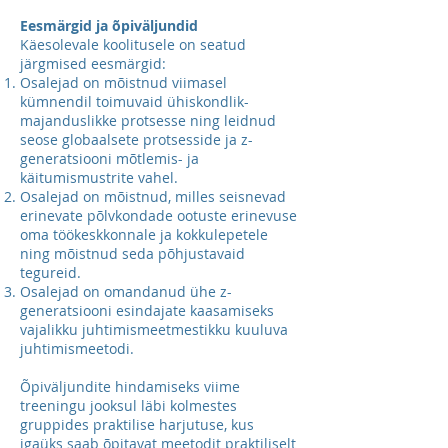
Eesmärgid ja õpiväljundid
Käesolevale koolitusele on seatud
järgmised eesmärgid:
Osalejad on mõistnud viimasel
kümnendil toimuvaid ühiskondlik-
majanduslikke
protsesse ning leidnud
seose globaalsete protsesside ja z-
generatsiooni mõtlemis- ja
käitumismustrite vahel.
Osalejad on mõistnud, milles seisnevad
erinevate põlvkondade ootuste erinevuse
oma töökeskkonnale ja kokkulepetele
ning mõistnud seda põhjustavaid
tegureid.
Osalejad on omandanud ühe z-
generatsiooni esindajate kaasamiseks
vajalikku
juhtimismeetmestikku kuuluva
juhtimismeetodi.
Õpiväljundite hindamiseks viime
treeningu jooksul läbi kolmestes
gruppides praktilise harjutuse, kus
igaüks saab õpitavat meetodit praktiliselt