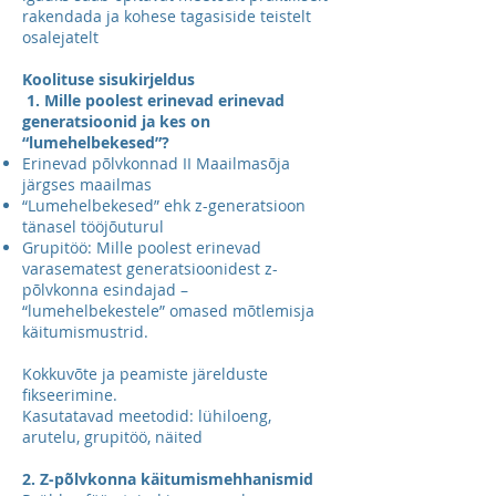
rakendada ja kohese tagasiside teistelt
osalejatelt
Koolituse sisukirjeldus
1. Mille poolest erinevad erinevad
generatsioonid ja kes on
“lumehelbekesed”?
Erinevad põlvkonnad II Maailmasõja
järgses maailmas
“Lumehelbekesed” ehk z-generatsioon
tänasel tööjõuturul
Grupitöö: Mille poolest erinevad
varasematest generatsioonidest z-
põlvkonna esindajad –
“lumehelbekestele” omased mõtlemisja
käitumismustrid.
Kokkuvõte ja peamiste järelduste
fikseerimine.
Kasutatavad meetodid: lühiloeng,
arutelu, grupitöö, näited
2. Z-põlvkonna käitumismehhanismid