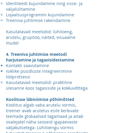
Identiteedi kujundamine ning sisse- ja
väljalülitamine
Lojaalsusprogrammi kujundamine
Treeniva juhtimise rakendamine
Kasutatavad meetodid: lühiloeng,
arutelu, grupitöö, näited, visuaalne
mudel
4. Treeniva juhtimise meetodi
harjutamine ja tagasisidestamine
Kontakti saavutamine
Isiklike püüdluste integreerimine
tööprotsessi
Kasutatavad meetodid: praktiline
ülesanne koos tagasiside ja kokkuvõttega
Koolituse läbiviimise põhimõtted
Koolitus algab vaba arutelu vormis,
treener avab arutelus esile kerkivate
teemade globaalsed tagamaad ja aitab
osalejatel näha seoseid igapäevaste
väljakutsetega. Lühiloengu vormis