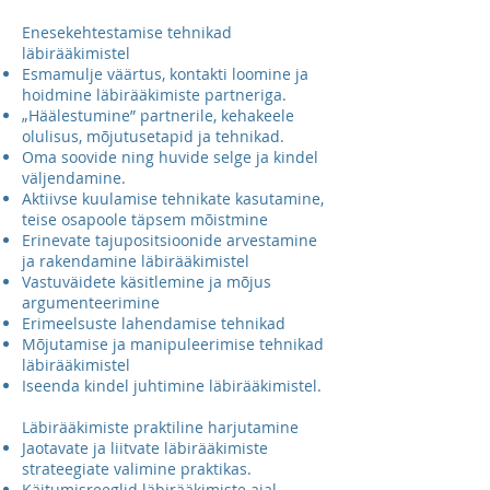
Enesekehtestamise tehnikad
läbirääkimistel
Esmamulje väärtus, kontakti loomine ja
hoidmine läbirääkimiste partneriga.
„Häälestumine” partnerile, kehakeele
olulisus, mõjutusetapid ja tehnikad.
Oma soovide ning huvide selge ja kindel
väljendamine.
Aktiivse kuulamise tehnikate kasutamine,
teise osapoole täpsem mõistmine
Erinevate tajupositsioonide arvestamine
ja rakendamine läbirääkimistel
Vastuväidete käsitlemine ja mõjus
argumenteerimine
Erimeelsuste lahendamise tehnikad
Mõjutamise ja manipuleerimise tehnikad
läbirääkimistel
Iseenda kindel juhtimine läbirääkimistel.
Läbirääkimiste praktiline harjutamine
Jaotavate ja liitvate läbirääkimiste
strateegiate valimine praktikas.
Käitumisreeglid läbirääkimiste ajal,