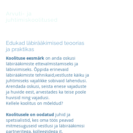
Arvuti- ja
juhtimiskoolitused
oskus leida lahendusi
Edukad läbirääkimised teoorias
ja praktikas
Koolituse eesmärk
on anda oskusi
läbirääkimiste ettevalmistamiseks ja
läbiviimiseks. Õppida erinevaid
läbirääkimiste tehnikaid,vestluste käiku ja
juhtimiseks vajalikke sobivaid lahendusi.
Arendada oskusi, seista enese vajaduste
ja huvide eest, arvestades ka teise poole
huvisid ning vajadusi.
Kellele koolitus on mõeldud?
Koolitusele on oodatud
juhid ja
spetsialistid, kes oma töös peavad
mitmesuguseid vestlusi ja läbirääkimisi
partneritega, kolleegidega jt.