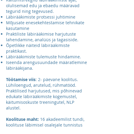
olulisemad edu ja ebaedu määravad
tegurid ning tegevused.
Läbirääkimiste protsessi juhtimine
Mõjusate enesekehtestamise tehnikate
kasutamine
Praktiliste läbirääkimise harjutuste
lahendamine, analüüs ja tagasiside.
Õpetlikke näiteid läbirääkimiste
praktikast.
Läbirääkimiste tulemuste hindamine.
Iseenda arengusuundade määratlemine
läbirääkijana.
Töötamise viis
: 2- päevane koolitus.
Lühiloengud, arutelud, rühmatööd.
Praktilised harjutused, mis põhinevad
edukate läbirääkimiste kogemustel,
käitumisoskuste treeningutel, NLP
alustel.
Koolituse maht:
16 akadeemilist tundi,
koolituse läbimisel osalejale tunnistus