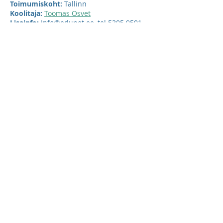
Toimumiskoht:
Tallinn
Koolitaja:
Toomas Osvet
Lisainfo:
info@edunet.ee
, tel
5305 9501
Registreerun koolitusele:
Registreeru koolituskalendrist
Võta ühendust
Helle Remmel
Telefon:
530 59501
helle@edunet.ee
info@edunet.ee
Kersti Laur
Telefon:
530 59517