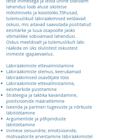
teise inimesega ja leida ühine sobivaim
lahendus loob aluse üksteise
mõistmiseks ja koostööks.Tõhusad,
tulemuslikud läbirääkimised eeldavad
oskusi, mis aitavad saavutada püstitatud
eesmärke ja luua osapoolte jaoks
võimalikke sobivamaid lahendusi.
Oskus meeldivalt ja tulemuslikult läbi
rääkida on üks olulistest oskustest
inimeste igapäevaelus.
Läbirääkimiste ettevalmistamine
Läbirääkimiste olemus, keerukamad
läbirääkimised osavõtjate töös
Läbirääkimiste ettevalmistamine,
eesmärkide püstitamine
Strateegia ja taktika kavandamine,
positsioonide määratlemine
Iseenda ja partneri tugevuste ja nõrkuste
läbitöötamine
Argumentide ja põhjenduste
läbitöötamine
Inimese seisundite, emotsioonide,
motivaatorite arvestamine läbirääkimistel