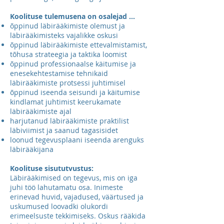
Koolituse tulemusena on osalejad ...
õppinud läbirääkimiste olemust ja
läbirääkimisteks vajalikke oskusi
õppinud läbirääkimiste ettevalmistamist,
tõhusa strateegia ja taktika loomist
õppinud professionaalse käitumise ja
enesekehtestamise tehnikaid
läbirääkimiste protsessi juhtimisel
õppinud iseenda seisundi ja käitumise
kindlamat juhtimist keerukamate
läbirääkimiste ajal
harjutanud läbirääkimiste praktilist
läbiviimist ja saanud tagasisidet
loonud tegevusplaani iseenda arenguks
läbirääkijana
Koolituse sisututvustus:
Läbirääkimised on tegevus, mis on iga
juhi töö lahutamatu osa. Inimeste
erinevad huvid, vajadused, väärtused ja
uskumused loovadki olukordi
erimeelsuste tekkimiseks. Oskus rääkida