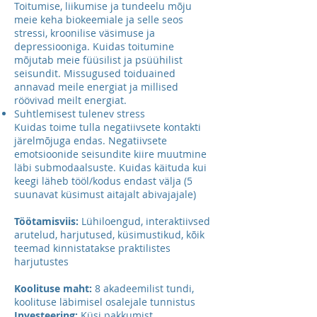
Toitumise, liikumise ja tundeelu mõju
meie keha biokeemiale ja selle seos
stressi, kroonilise väsimuse ja
depressiooniga. Kuidas toitumine
mõjutab meie füüsilist ja psüühilist
seisundit. Missugused toiduained
annavad meile energiat ja millised
röövivad meilt energiat.
Suhtlemisest tulenev stress
Kuidas toime tulla negatiivsete kontakti
järelmõjuga endas. Negatiivsete
emotsioonide seisundite kiire muutmine
läbi submodaalsuste. Kuidas käituda kui
keegi läheb tööl/kodus endast välja (5
suunavat küsimust aitajalt abivajajale)
Töötamisviis:
Lühiloengud, interaktiivsed
arutelud, harjutused, küsimustikud, kõik
teemad kinnistatakse praktilistes
harjutustes
Koolituse maht:
8 akadeemilist tundi,
koolituse läbimisel osalejale tunnistus
Investeering:
Küsi pakkumist