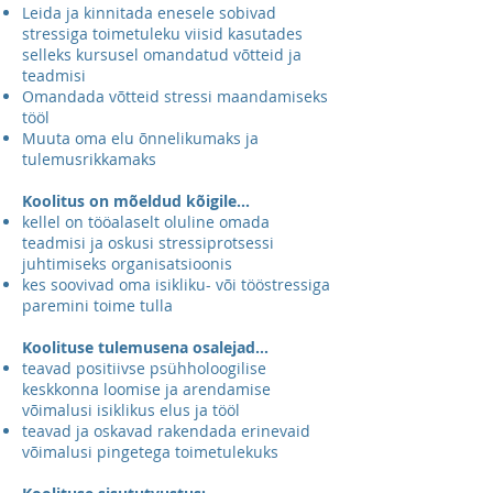
Leida ja kinnitada enesele sobivad
stressiga toimetuleku viisid kasutades
selleks kursusel omandatud võtteid ja
teadmisi
Omandada võtteid stressi maandamiseks
tööl
Muuta oma elu õnnelikumaks ja
tulemusrikkamaks
Koolitus on mõeldud kõigile...
kellel on tööalaselt oluline omada
teadmisi ja oskusi stressiprotsessi
juhtimiseks organisatsioonis
kes soovivad oma isikliku- või tööstressiga
paremini toime tulla
Koolituse tulemusena osalejad...
teavad positiivse psühholoogilise
keskkonna loomise ja arendamise
võimalusi isiklikus elus ja tööl
teavad ja oskavad rakendada erinevaid
võimalusi pingetega toimetulekuks