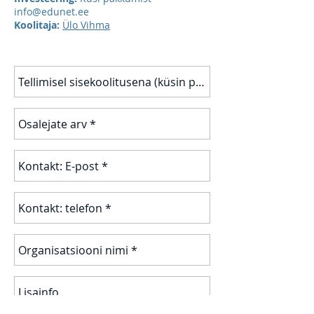
info@edunet.ee
​Koolitaja:
Ülo Vihma