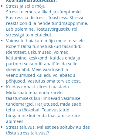
Koolituse sisututvustus:
Stress ja selle mõju
Stressi olemus, allikad ja sümptomid.
Eustress ja distress. Tööstress. Stressi
reaktsioonid ja nende tundmaõppimine.
Läbipõlemine. Toetusvõrgustiku roll
stressiga toimetulekul.
Vaimsete hoiakute mõju meie tervisele
Robert Diltsi tunnetuslikud tasandid:
identiteet, uskumused, võimed,
käitumine, keskkond. Kuidas enda ja
partneri seisundit analüüsida selle
skeemi abil. Meie väärtused ja
veendumused kui edu või ebaedu
põhjused. Vastutus oma tervise eest.
Kuidas ennast kiiresti taastada
Mida saab teha enda kiireks
taastumiseks kui ilmnevad väsimuse
tundemärgid. Harjutused, mida saab
teha ka töökohal. Teadvustatud
hingamine kui enda taastamise kiire
abimees.
Stressitaluvus. Millest see sõltub? Kuidas
tõsta stressitaluvust?