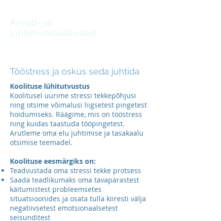
Arvuti- ja
juhtimiskoolitused
oskus leida lahendusi
Tööstress ja oskus seda juhtida
Koolituse lühitutvustus
Koolitusel uurime stressi tekkepõhjusi
ning otsime võimalusi liigsetest pingetest
hoidumiseks. Räägime, mis on tööstress
ning kuidas taastuda tööpingetest.
Arutleme oma elu juhtimise ja tasakaalu
otsimise teemadel.
Koolituse eesmärgiks on:
Teadvustada oma stressi tekke protsess
Saada teadlikumaks oma tavapärastest
käitumistest probleemsetes
situatsioonides ja osata tulla kiiresti välja
negatiivsetest emotsionaalsetest
seisunditest