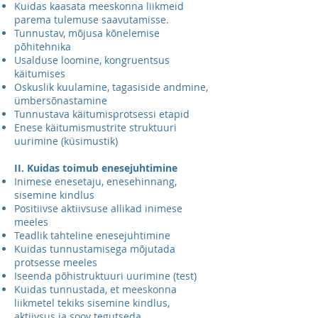
Kuidas kaasata meeskonna liikmeid
parema tulemuse saavutamisse.
Tunnustav, mõjusa kõnelemise
põhitehnika
Usalduse loomine, kongruentsus
käitumises
Oskuslik kuulamine, tagasiside andmine,
ümbersõnastamine
Tunnustava käitumisprotsessi etapid
Enese käitumismustrite struktuuri
uurimine (küsimustik)
II. Kuidas toimub enesejuhtimine
Inimese enesetaju, enesehinnang,
sisemine kindlus
Positiivse aktiivsuse allikad inimese
meeles
Teadlik tahteline enesejuhtimine
Kuidas tunnustamisega mõjutada
protsesse meeles
Iseenda põhistruktuuri uurimine (test)
Kuidas tunnustada, et meeskonna
liikmetel tekiks sisemine kindlus,
aktiivsus ja soov tegutseda