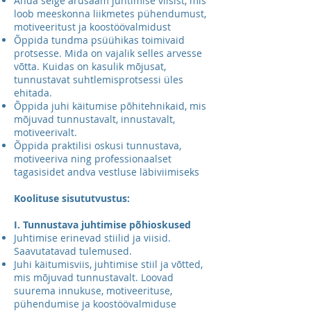
Anda selge arusaam juhtimise viisist, mis
loob meeskonna liikmetes pühendumust,
motiveeritust ja koostöövalmidust
Õppida tundma psüühikas toimivaid
protsesse. Mida on vajalik selles arvesse
võtta. Kuidas on kasulik mõjusat,
tunnustavat suhtlemisprotsessi üles
ehitada.
Õppida juhi käitumise põhitehnikaid, mis
mõjuvad tunnustavalt, innustavalt,
motiveerivalt.
Õppida praktilisi oskusi tunnustava,
motiveeriva ning professionaalset
tagasisidet andva vestluse läbiviimiseks
Koolituse sisututvustus:
I. Tunnustava juhtimise põhioskused
Juhtimise erinevad stiilid ja viisid.
Saavutatavad tulemused.
Juhi käitumisviis, juhtimise stiil ja võtted,
mis mõjuvad tunnustavalt. Loovad
suurema innukuse, motiveerituse,
pühendumise ja koostöövalmiduse