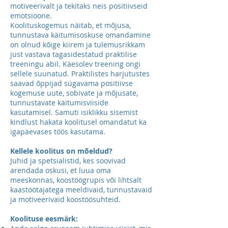
motiveerivalt ja tekitaks neis positiivseid
emotsioone.
Koolituskogemus näitab, et mõjusa,
tunnustava käitumisoskuse omandamine
on olnud kõige kiirem ja tulemusrikkam
just vastava tagasidestatud praktilise
treeningu abil. Käesolev treening ongi
sellele suunatud. Praktilistes harjutustes
saavad õppijad sügavama positiivse
kogemuse uute, sobivate ja mõjusate,
tunnustavate käitumisviiside
kasutamisel. Samuti isiklikku sisemist
kindlust hakata koolitusel omandatut ka
igapäevases töös kasutama.
Kellele koolitus on mõeldud?
Juhid ja spetsialistid, kes soovivad
arendada oskusi, et luua oma
meeskonnas, koostöögrupis või lihtsalt
kaastöötajatega meeldivaid, tunnustavaid
ja motiveerivaid koostöösuhteid.
Koolituse eesmärk: