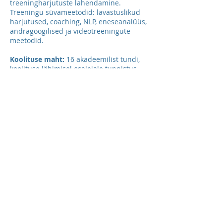
treeningharjutuste lahendamine.
Treeningu süvameetodid: lavastuslikud
harjutused, coaching, NLP, eneseanalüüs,
andragoogilised ja videotreeningute
meetodid.
Koolituse maht:
16 akadeemilist tundi,
koolituse läbimisel osalejale tunnistus
Toimumiskoht:
Tallinn
Koolitaja:
Toomas Osvet
Lisainfo:
tel
5305 9501
Registreeru koolituskalendrist
Võta ühendust