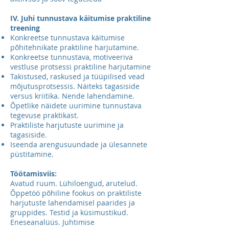
IV. Juhi tunnustava käitumise praktiline
treening
Konkreetse tunnustava käitumise
põhitehnikate praktiline harjutamine.
Konkreetse tunnustava, motiveeriva
vestluse protsessi praktiline harjutamine
Takistused, raskused ja tüüpilised vead
mõjutusprotsessis. Näiteks tagasiside
versus kriitika. Nende lahendamine.
Õpetlike näidete uurimine tunnustava
tegevuse praktikast.
Praktiliste harjutuste uurimine ja
tagasiside.
Iseenda arengusuundade ja ülesannete
püstitamine.
Töötamisviis:
Avatud ruum. Lühiloengud, arutelud.
Õppetöö põhiline fookus on praktiliste
harjutuste lahendamisel paarides ja
gruppides. Testid ja küsimustikud.
Eneseanalüüs. Juhtimise