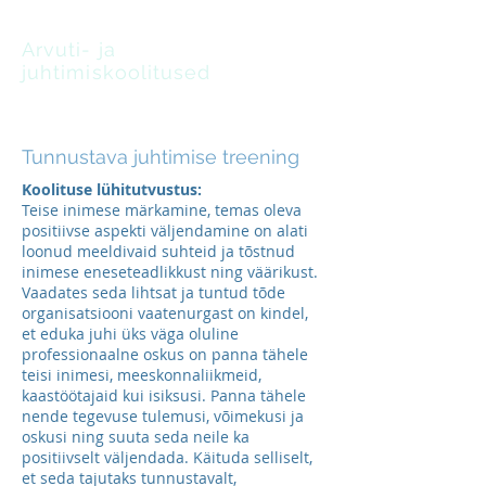
Arvuti- ja
juhtimiskoolitused
oskus leida lahendusi
Tunnustava juhtimise treening
Koolituse lühitutvustus:
Teise inimese märkamine, temas oleva
positiivse aspekti väljendamine on alati
loonud meeldivaid suhteid ja tõstnud
inimese eneseteadlikkust ning väärikust.
Vaadates seda lihtsat ja tuntud tõde
organisatsiooni vaatenurgast on kindel,
et eduka juhi üks väga oluline
professionaalne oskus on panna tähele
teisi inimesi, meeskonnaliikmeid,
kaastöötajaid kui isiksusi. Panna tähele
nende tegevuse tulemusi, võimekusi ja
oskusi ning suuta seda neile ka
positiivselt väljendada. Käituda selliselt,
et seda tajutaks tunnustavalt,