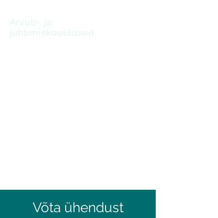
Arvuti- ja
juhtimiskoolitused
oskus leida lahendusi
Tabelarvutus ja andmete analüüs
Excelis professionaalsele tasemele
Võta ühendust