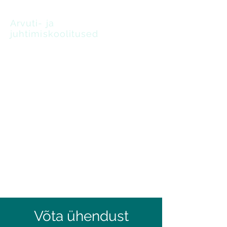
Arvuti- ja
juhtimiskoolitused
oskus leida lahendusi
Tabelarvutus ja andmete analüüs
algajast edasijõudnuks (28 tunnine
Exceli koolitus)
Võta ühendust