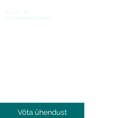
Arvuti- ja
juhtimiskoolitused
oskus leida lahendusi
Inimeste juhtimine
tootmisettevõttes
Võta ühendust