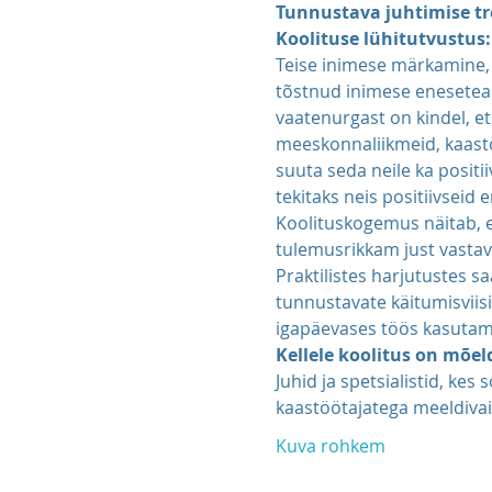
Tunnustava juhtimise tr
Koolituse lühitutvustus:
Teise inimese märkamine, 
tõstnud inimese eneseteadl
vaatenurgast on kindel, et
meeskonnaliikmeid, kaastöö
suuta seda neile ka positii
tekitaks neis positiivseid
Koolituskogemus näitab, 
tulemusrikkam just vastava
Praktilistes harjutustes 
tunnustavate käitumisviisi
igapäevases töös kasutam
Kellele koolitus on mõe
Juhid ja spetsialistid, ke
kaastöötajatega meeldivai
Kuva rohkem