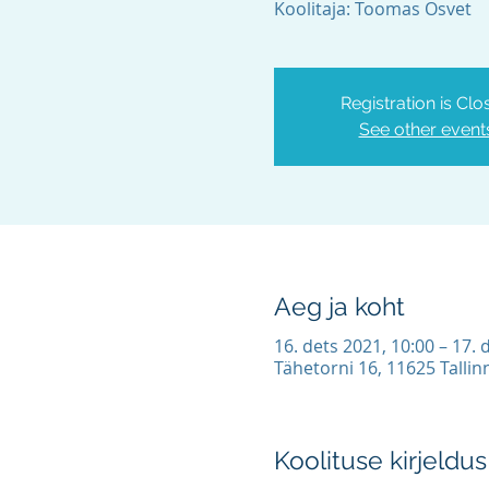
Koolitaja: Toomas Osvet
Registration is Clo
See other event
Aeg ja koht
16. dets 2021, 10:00 – 17. 
Tähetorni 16, 11625 Tallin
Koolituse kirjeldus