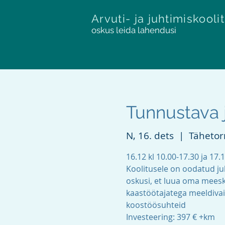
Arvuti- ja juhtimiskooli
oskus leida lahendusi
Tunnustava 
N, 16. dets
  |  
Tähetorn
16.12 kl 10.00-17.30 ja 17.1
Koolitusele on oodatud juh
oskusi, et luua oma meesk
kaastöötajatega meeldivai
koostöösuhteid
Investeering: 397 € +km