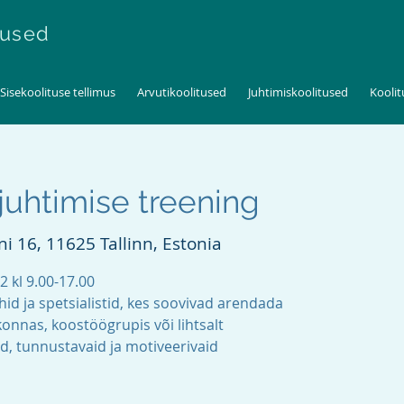
tused
Sisekoolituse tellimus
Arvutikoolitused
Juhtimiskoolitused
Kooli
juhtimise treening
i 16, 11625 Tallinn, Estonia
2 kl 9.00-17.00
id ja spetsialistid, kes soovivad arendada
onnas, koostöögrupis või lihtsalt
d, tunnustavaid ja motiveerivaid