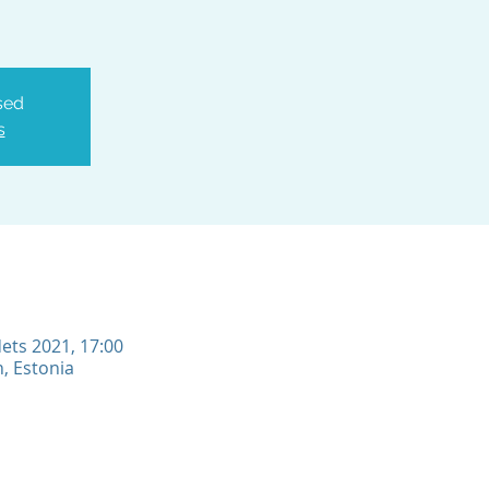
sed
s
dets 2021, 17:00
n, Estonia