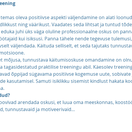
eening
temas oleva positiivse aspekti väljendamine on alati loonud
ikkust ning väärikust. Vaadates seda lihtsat ja tuntud tõde
 eduka juhi üks väga oluline professionaalne oskus on panna 
tajaid kui isiksusi. Panna tähele nende tegevuse tulemusi, 
vselt väljendada. Käituda selliselt, et seda tajutaks tunnustav
 emotsioone.
et mõjusa, tunnustava käitumisoskuse omandamine on olnud
 tagasidestatud praktilise treeningu abil. Käesolev treening
saavad õppijad sügavama positiivse kogemuse uute, sobivate 
de kasutamisel. Samuti isiklikku sisemist kindlust hakata ko
a.
ldud?
s soovivad arendada oskusi, et luua oma meeskonnas, koostöög
d, tunnustavaid ja motiveerivaid…