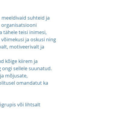
 meeldivaid suhteid ja 
 organisatsiooni 
tähele teisi inimesi, 
võimekusi ja oskusi ning 
alt, motiveerivalt ja 
 kõige kiirem ja 
 ongi sellele suunatud. 
ja mõjusate, 
olitusel omandatut ka 
rupis või lihtsalt 