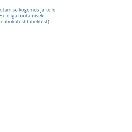
ötamise kogemus ja kellel
Exceliga töötamiseks
mahukatest tabelitest)
e?
rrektne andmetabel?
 saada aru ohust valemi
st ja analüüsimist Exceli
, tekst, nr)