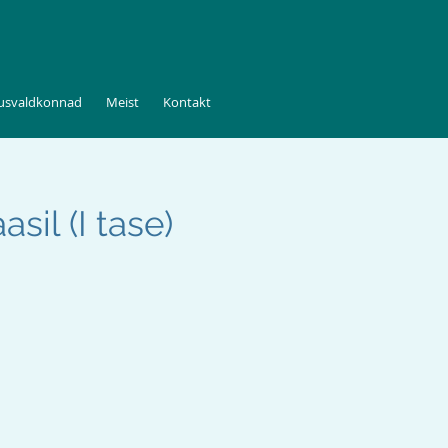
tusvaldkonnad
Meist
Kontakt
il (I tase)