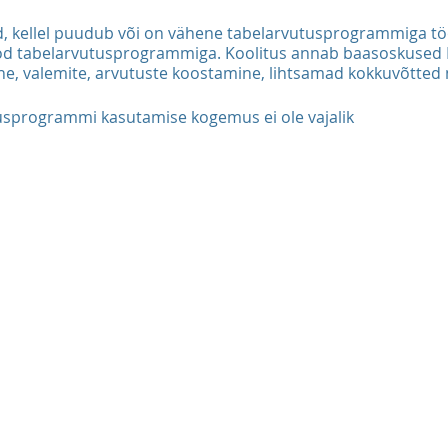
d, kellel puudub või on vähene tabelarvutusprogrammiga tö
öd tabelarvutusprogrammiga. Koolitus annab baasoskused 
ine, valemite, arvutuste koostamine, lihtsamad kokkuvõtted 
usprogrammi kasutamise kogemus ei ole vajalik
utusprogrammis:
mi menüüd, nupuread, töölehed- Milleks mida kasutataks
oogika ja tabeli ettevalmistus analüüsimiseks. Milline on ko
ja valmis tabelite lugemise oskus, valemite tuvastamine ja
itus. Ülesehitusvead, mis takistavad hiljem andmete töötlemi
e sisestus ja kasutamine (%, neg arv, kuupäev, kell, valuuta