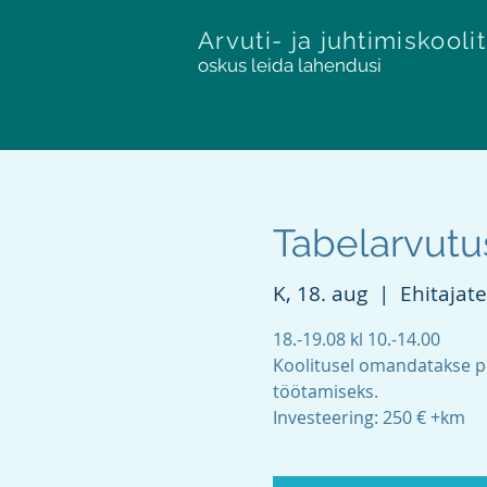
Arvuti- ja juhtimiskooli
oskus leida lahendusi
Tabelarvutus
K, 18. aug
  |  
Ehitajate
18.-19.08 kl 10.-14.00
Koolitusel omandatakse p
töötamiseks.
Investeering: 250 € +km