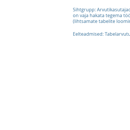
Sihtgrupp: Arvutikasutaja
on vaja hakata tegema tö
(lihtsamate tabelite loom
Eelteadmised: Tabelarvut
Koolituse programm
Töö alustamine tabelarv
Tabelarvutusprogram
Tabeli ülesehituse l
Andmete sisestamine 
muutmisel
Algtabeli õige üleseh
tööriistadega
Töötamine andmetega:
Erinevate andmetüüpid