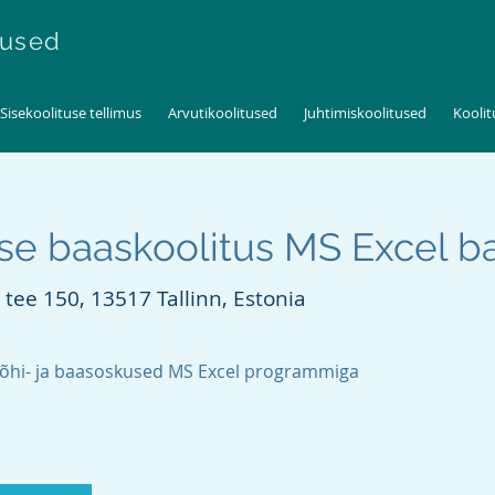
tused
Sisekoolituse tellimus
Arvutikoolitused
Juhtimiskoolitused
Kooli
e baaskoolitus MS Excel baas
 tee 150, 13517 Tallinn, Estonia
õhi- ja baasoskused MS Excel programmiga