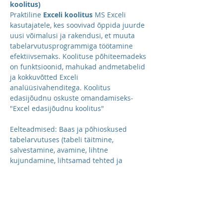
koolitus)
Praktiline 
Exceli koolitus
 MS Exceli 
kasutajatele, kes soovivad õppida juurde 
uusi võimalusi ja rakendusi, et muuta 
tabelarvutusprogrammiga töötamine 
efektiivsemaks. Koolituse põhiteemadeks 
on funktsioonid, mahukad andmetabelid 
ja kokkuvõtted Exceli 
analüüsivahenditega. Koolitus 
edasijõudnu oskuste omandamiseks- 
"Excel edasijõudnu koolitus"
Eelteadmised: Baas ja põhioskused 
tabelarvutuses (tabeli täitmine, 
salvestamine, avamine, lihtne 
kujundamine, lihtsamad tehted ja 
arvutused (tehted lahtritega, arvutamine 
piirkondadega- summa), hiire ja 
klaviatuuri kasutamise oskus.
Sihtgrupp: Arvutikasutajad, kellel on 
olemas tabelarvutusprogrammiga 