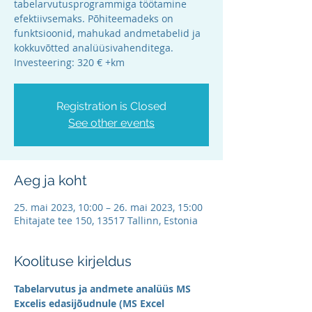
tabelarvutusprogrammiga töötamine
efektiivsemaks. Põhiteemadeks on
funktsioonid, mahukad andmetabelid ja
kokkuvõtted analüüsivahenditega.
Investeering: 320 € +km
Registration is Closed
See other events
Aeg ja koht
25. mai 2023, 10:00 – 26. mai 2023, 15:00
Ehitajate tee 150, 13517 Tallinn, Estonia
Koolituse kirjeldus
Tabelarvutus ja andmete analüüs MS 
Excelis edasijõudnule (MS Excel 