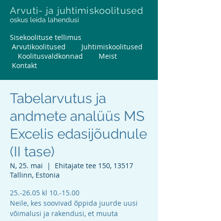
Arvuti- ja juhtimiskoolitused
oskus leida lahendusi
Sisekoolituse tellimus
Arvutikoolitused
Juhtimiskoolitused
Koolitusvaldkonnad
Meist
Kontakt
Tabelarvutus ja
andmete analüüs MS
Excelis edasijõudnule
(II tase)
N, 25. mai
  |  
Ehitajate tee 150, 13517
Tallinn, Estonia
25.-26.05 kl 10.-15.00
Neile, kes soovivad õppida juurde uusi
võimalusi ja rakendusi, et muuta