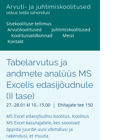
Arvuti- ja juhtimiskoolitused
oskus leida lahendusi
Sisekoolituse tellimus
Arvutikoolitused
Juhtimiskoolitused
Koolitusvaldkonnad
Meist
Kontakt
Tabelarvutus ja
andmete analüüs MS
Excelis edasijõudnule
(II tase)
27.-28.01 kl 10.-15.00
  |  
Ehitajate tee 150
MS Excel edasijõudnu koolitus. Koolitus
MS Excel kasutajatele, kes soovivad
õppida juurde uusi võimalusi ja
rakendusi, et muuta