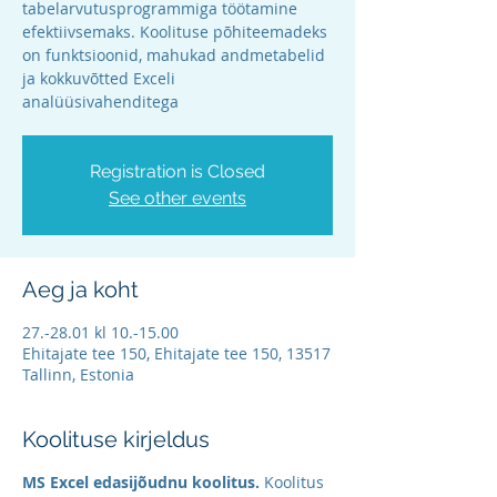
tabelarvutusprogrammiga töötamine
efektiivsemaks. Koolituse põhiteemadeks
on funktsioonid, mahukad andmetabelid
ja kokkuvõtted Exceli
analüüsivahenditega
Registration is Closed
See other events
Aeg ja koht
27.-28.01 kl 10.-15.00
Ehitajate tee 150, Ehitajate tee 150, 13517
Tallinn, Estonia
Koolituse kirjeldus
MS Excel edasijõudnu koolitus.
Koolitus