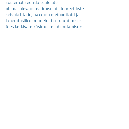
süstematiseerida osalejate 
olemasolevaid teadmisi läbi teoreetiliste 
seisukohtade, pakkuda metoodikaid ja 
lahenduslikke mudeleid ostujuhtimises 
üles kerkivate küsimuste lahendamiseks, 
anda uusi teadmisi ja kogemusi.
Kellele koolitus mõeldud on?
 Ostujuhid, laojuhatajad, tootmisjuhid, 
logistikajuhid, kelle tööülesannete hulka 
kuulub ostujuhtimisega seotud tegevus.
Koolituse tulemusena...
Kuva rohkem
Jagan koolitust