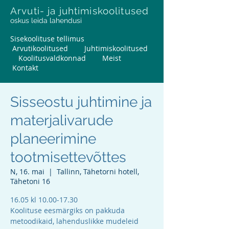
Arvuti- ja juhtimiskoolitused
oskus leida lahendusi
Sisekoolituse tellimus
Arvutikoolitused
Juhtimiskoolitused
Koolitusvaldkonnad
Meist
Kontakt
Sisseostu juhtimine ja
materjalivarude
planeerimine
tootmisettevõttes
N, 16. mai
  |  
Tallinn, Tähetorni hotell,
Tähetoni 16
16.05 kl 10.00-17.30
Koolituse eesmärgiks on pakkuda
metoodikaid, lahenduslikke mudeleid