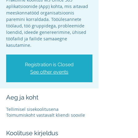
aplikatsioonide (App) kohta, mis aitavad
meeskonnatööd organisatsioonis
paremini korraldada. Tööülesannete
töölaud, töö gruppidega, probleemide
loendid, ideede genereerimine, ühised
tööfailid ja failide samaaegne
kasutamine.
Registration is Closed
See other events
Aeg ja koht
Tellimisel sisekoolitusena
Toimumiskoht vastavalt kliendi soovile
Koolituse kirjeldus