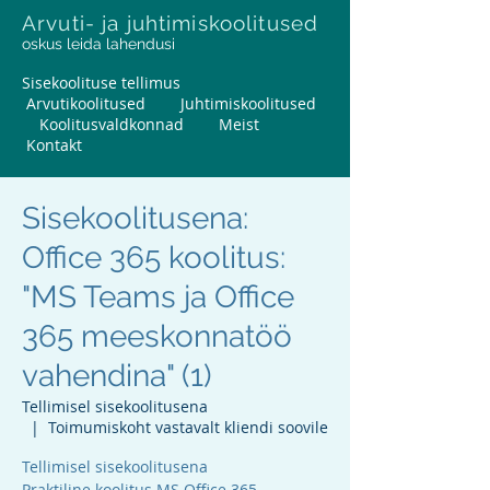
Arvuti- ja juhtimiskoolitused
oskus leida lahendusi
Sisekoolituse tellimus
Arvutikoolitused
Juhtimiskoolitused
Koolitusvaldkonnad
Meist
Kontakt
Sisekoolitusena:
Office 365 koolitus:
"MS Teams ja Office
365 meeskonnatöö
vahendina" (1)
Tellimisel sisekoolitusena
  |  
Toimumiskoht vastavalt kliendi soovile
Tellimisel sisekoolitusena
Praktiline koolitus MS Office 365