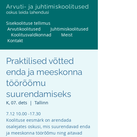
Arvuti- ja juhtimiskoolitused
oskus leida lahendusi
Sisekoolituse tellimus
Arvutikoolitused
Juhtimiskoolitused
Koolitusvaldkonnad
Meist
Kontakt
Praktilised võtted
enda ja meeskonna
töörõõmu
suurendamiseks
K, 07. dets
  |  
Tallinn
7.12 10.00 -17.30
Koolituse eesmärk on arendada
osalejates oskusi, mis suurendavad enda
ja meeskonna töörõõmu ning aitavad