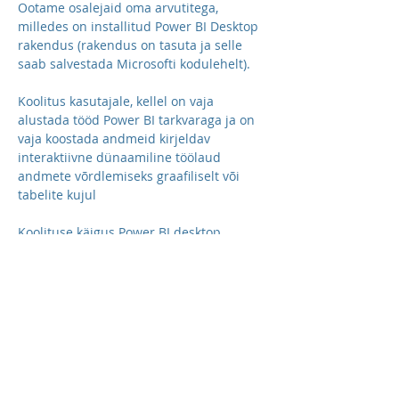
Ootame osalejaid oma arvutitega, 
milledes on installitud Power BI Desktop 
rakendus (rakendus on tasuta ja selle 
saab salvestada Microsofti kodulehelt).
Koolitus kasutajale, kellel on vaja 
alustada tööd Power BI tarkvaraga ja on 
vaja koostada andmeid kirjeldav 
interaktiivne dünaamiline töölaud 
andmete võrdlemiseks graafiliselt või 
tabelite kujul
Koolituse käigus Power BI desktop 
tööriistade kasutamine annab 
võimalused teha otsuseid 
analüüsitulemuste põhjal, hinnata 
tulemust ja jälgida andmete muutust 
reaalajas graafiliselt. Power BI on tööriist 
andmete kirjeldamiseks graafiliselt 
analüüsitöölaudade loomiseks.