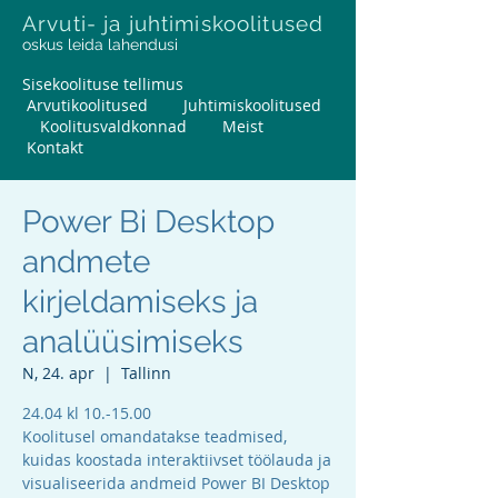
Arvuti- ja juhtimiskoolitused
oskus leida lahendusi
Sisekoolituse tellimus
Arvutikoolitused
Juhtimiskoolitused
Koolitusvaldkonnad
Meist
Kontakt
Power Bi Desktop
andmete
kirjeldamiseks ja
analüüsimiseks
N, 24. apr
  |  
Tallinn
24.04 kl 10.-15.00
Koolitusel omandatakse teadmised,
kuidas koostada interaktiivset töölauda ja
visualiseerida andmeid Power BI Desktop