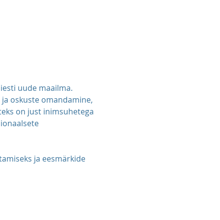
äiesti uude maailma. 
l ja oskuste omandamine, 
steks on just inimsuhetega 
ionaalsete 
tamiseks ja eesmärkide 