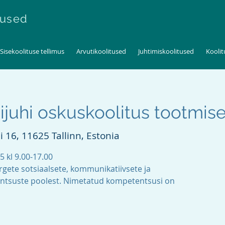
tused
Sisekoolituse tellimus
Arvutikoolitused
Juhtimiskoolitused
Kooli
juhi oskuskoolitus tootmise
 16, 11625 Tallinn, Estonia
5 kl 9.00-17.00
rgete sotsiaalsete, kommunikatiivsete ja
ntsuste poolest. Nimetatud kompetentsusi on