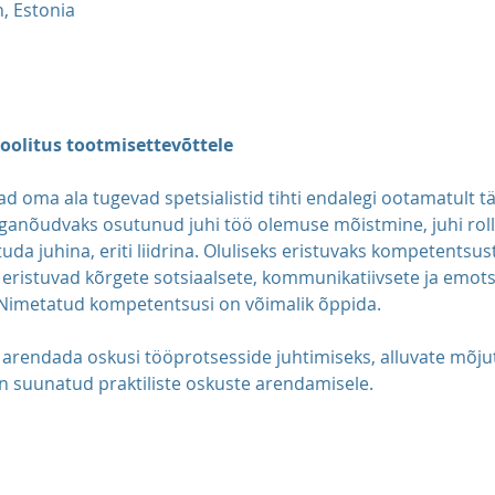
n, Estonia
olitus tootmisettevõttele
d oma ala tugevad spetsialistid tihti endalegi ootamatult t
aeganõudvaks osutunud juhi töö olemuse mõistmine, juhi rol
uda juhina, eriti liidrina. Oluliseks eristuvaks kompetentsu
 eristuvad kõrgete sotsiaalsete, kommunikatiivsete ja emots
Nimetatud kompetentsusi on võimalik õppida.
 arendada oskusi tööprotsesside juhtimiseks, alluvate mõju
n suunatud praktiliste oskuste arendamisele.