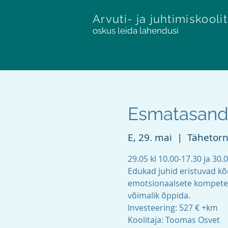
Arvuti- ja juhtimiskooli
oskus leida lahendusi
Esmatasandi
E, 29. mai
  |  
Tähetorni
29.05 kl 10.00-17.30 ja 30.0
Edukad juhid eristuvad kõ
emotsionaalsete kompete
võimalik õppida.
Investeering: 527 € +km
Koolitaja: Toomas Osvet