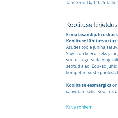
Tähetorni 16, 11625 Tallin
Koolituse kirjeldus
Esmatasandijuhi oskusko
Koolituse lühitutvustus:
Asudes tööle juhina satuva
Sageli on keeruliseks ja 
suutes tegutseda ning käit
seotud alad. Edukad juhid
kompetentsuste poolest. 
Koolituse eesmärgiks
 on
saavutamiseks. Koolitus o
Kuva rohkem