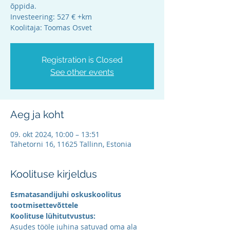
õppida.
Investeering: 527 € +km
Koolitaja: Toomas Osvet
Registration is Closed
See other events
Aeg ja koht
09. okt 2024, 10:00 – 13:51
Tähetorni 16, 11625 Tallinn, Estonia
Koolituse kirjeldus
Esmatasandijuhi oskuskoolitus 
tootmisettevõttele
Koolituse lühitutvustus:
Asudes tööle juhina satuvad oma ala 