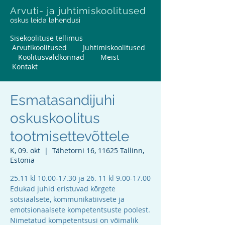
Arvuti- ja juhtimiskoolitused
oskus leida lahendusi
Sisekoolituse tellimus
Arvutikoolitused
Juhtimiskoolitused
Koolitusvaldkonnad
Meist
Kontakt
Esmatasandijuhi
oskuskoolitus
tootmisettevõttele
K, 09. okt
  |  
Tähetorni 16, 11625 Tallinn,
Estonia
25.11 kl 10.00-17.30 ja 26. 11 kl 9.00-17.00
Edukad juhid eristuvad kõrgete
sotsiaalsete, kommunikatiivsete ja
emotsionaalsete kompetentsuste poolest.
Nimetatud kompetentsusi on võimalik