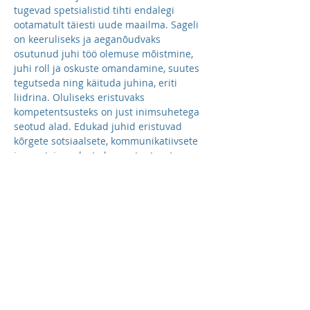
tugevad spetsialistid tihti endalegi 
ootamatult täiesti uude maailma. Sageli 
on keeruliseks ja aeganõudvaks 
osutunud juhi töö olemuse mõistmine, 
juhi roll ja oskuste omandamine, suutes 
tegutseda ning käituda juhina, eriti 
liidrina. Oluliseks eristuvaks 
kompetentsusteks on just inimsuhetega 
seotud alad. Edukad juhid eristuvad 
kõrgete sotsiaalsete, kommunikatiivsete 
ja emotsionaalsete kompetentsuste 
poolest. Nimetatud kompetentsusi on 
võimalik õppida.
Koolituse eesmärgiks
 on arendada 
oskusi tööprotsesside juhtimiseks, 
alluvate mõjutamiseks ja eesmärkide 
saavutamiseks. Koolitus on suunatud 
praktiliste oskuste arendamisele.