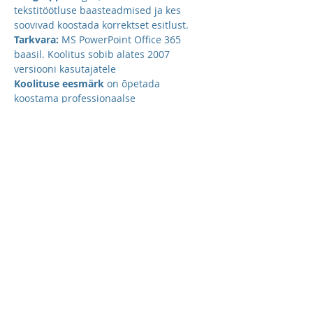
tekstitöötluse baasteadmised ja kes 
soovivad koostada korrektset esitlust.
Tarkvara: 
MS PowerPoint Office 365 
baasil. Koolitus sobib alates 2007 
versiooni kasutajatele
Koolituse eesmärk 
on õpetada 
koostama professionaalse 
väljanägemisega, hästi struktureeritud, 
vajalikku infot sisaldavaid dünaamilisi 
esitlusi. Kombineerida esitlusi mitmetest 
ettekannetest ja kasutada PowerPointi 
objekte ettekandes info esitlemiseks ja 
esile tõstmiseks
Koolituse tulemus:
- luua enda esitlust ja kasutada ettevõtte 
põhju, kujundada slaide
Kuva rohkem