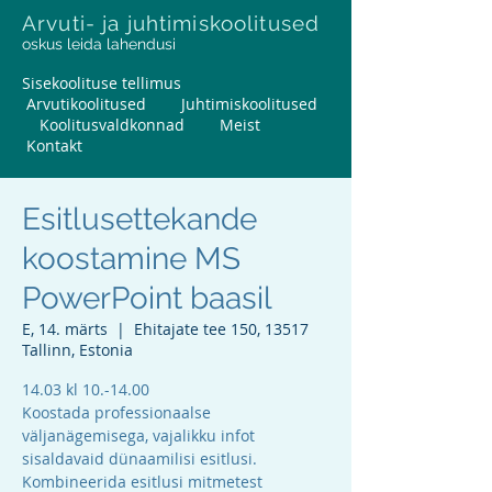
Arvuti- ja juhtimiskoolitused
oskus leida lahendusi
Sisekoolituse tellimus
Arvutikoolitused
Juhtimiskoolitused
Koolitusvaldkonnad
Meist
Kontakt
Esitlusettekande
koostamine MS
PowerPoint baasil
E, 14. märts
  |  
Ehitajate tee 150, 13517
Tallinn, Estonia
14.03 kl 10.-14.00
Koostada professionaalse
väljanägemisega, vajalikku infot
sisaldavaid dünaamilisi esitlusi.
Kombineerida esitlusi mitmetest