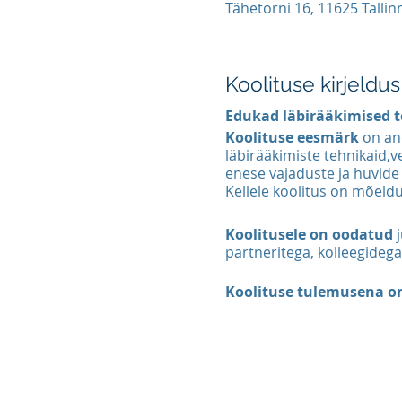
Tähetorni 16, 11625 Tallin
Koolituse kirjeldus
Edukad läbirääkimised t
Koolituse eesmärk
on an
läbirääkimiste tehnikaid,v
enese vajaduste ja huvide 
Kellele koolitus on mõeld
Koolitusele on oodatud
partneritega, kolleegidega 
Koolituse tulemusena on 
õppinud läbirääkimist
õppinud läbirääkimist
õppinud professionaa
õppinud iseenda seis
harjutanud läbirääkim