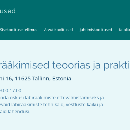
tused
Sisekoolituse tellimus
Arvutikoolitused
Juhtimiskoolitused
Kooli
ääkimised teoorias ja prakt
i 16, 11625 Tallinn, Estonia
9.00-17.00
nda oskusi läbirääkimiste ettevalmistamiseks ja
vaid läbirääkimiste tehnikaid, vestluste käiku ja
vaid lahendusi.