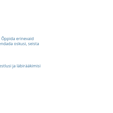
. Õppida erinevaid
rendada oskusi, seista
tlusi ja läbirääkimisi
e protsessi juhtimisel
miste ajal