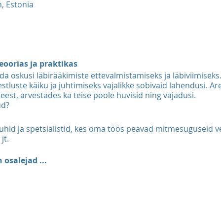
n, Estonia
eoorias ja praktikas
da oskusi läbirääkimiste ettevalmistamiseks ja läbiviimiseks
estluste käiku ja juhtimiseks vajalikke sobivaid lahendusi. A
eest, arvestades ka teise poole huvisid ning vajadusi.
ud?
juhid ja spetsialistid, kes oma töös peavad mitmesuguseid ves
jt.
osalejad ...
e olemust ja läbirääkimisteks vajalikke oskusi
e ettevalmistamist, tõhusa strateegia ja taktika loomist
lse käitumise ja enesekehtestamise tehnikaid läbirääkimist
undi ja käitumise kindlamat juhtimist keerukamate läbirääki
iste praktilist läbiviimist ja saanud tagasisidet