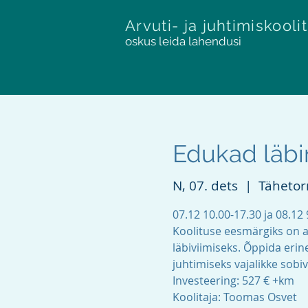
Arvuti- ja juhtimiskooli
oskus leida lahendusi
Edukad läbir
N, 07. dets
  |  
Tähetorn
07.12 10.00-17.30 ja 08.12 
Koolituse eesmärgiks on a
läbiviimiseks. Õppida erine
juhtimiseks vajalikke sobi
Investeering: 527 € +km
Koolitaja: Toomas Osvet