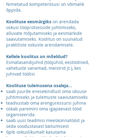
Nimetatud kompetentsusi on võimalik
õppida.
Koolituse eesmärgiks
on arendada
oskusi tööprotsesside juhtimiseks,
alluvate mõjutamiseks ja eesmärkide
saavutamiseks. Koolitus on suunatud
praktiliste oskuste arendamisele.
Kellele koolitus on mõeldud?
Esmatasandijuhid (tööjuhid, eestöölised,
vahetuste vanemad, meistrid jt.), kes
juhivad töölisi
Koolituse tulemusena osaleja...
saab juurde enesekindlust oma üksuse
juhtimiseks ja tulemuste saavutamiseks
teadvustab oma arenguressursi juhina
oskab paremini oma igapäevast tööd
organiseerida
saab uusi teadmisi meeskonnatööst ja
seda soodustavast käitumisest
õpib oskuslikumalt kasutama