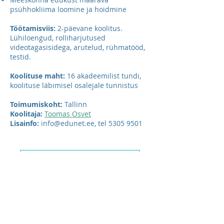
psühhokliima loomine ja hoidmine
Töötamisviis:
2-päevane koolitus.
Lühiloengud, rolliharjutused
videotagasisidega, arutelud, rühmatööd,
testid.
Koolituse maht:
16 akadeemilist tundi,
koolituse läbimisel osalejale tunnistus
Toimumiskoht:
Tallinn
Koolitaja:
Toomas Osvet
Lisainfo:
info@edunet.ee
, tel
5305 9501
Registreeru koolituskalendrist