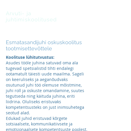
Arvuti- ja
juhtimiskoolitused
oskus leida lahendusi
Esmatasandijuhi oskuskoolitus
tootmisettevõttele
Koolituse lühitutvustus:
Asudes tööle juhina satuvad oma ala
tugevad spetsialistid tihti endalegi
ootamatult täiesti uude maailma. Sageli
on keeruliseks ja aeganõudvaks
osutunud juhi töö olemuse mõistmine,
juhi roll ja oskuste omandamine, suutes
tegutseda ning käituda juhina, eriti
liidrina. Oluliseks eristuvaks
kompetentsusteks on just inimsuhetega
seotud alad.
Edukad juhid eristuvad kõrgete
sotsiaalsete, kommunikatiivsete ja
emotsionaalsete kompetentsuste poolest.