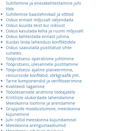
Suhtlemine ja enesekehtestamine juhi
töös
Suhtlemise baastehnikad ja võtted
Oskus ennast mõjusalt väljendada
Oskus kuulda teist kui isiksust
Oskus kasutada keha ja ruumi mõjusalt
Oskus kehtestada ennast juhina
Kuidas leida lahendusi konfliktidele
Oskus saavutada püstitatud sihte
suhetes
Tööprotsessi operatiivne juhtimine
Tööprotsess, ülesannete püstitamine
Tööprotsessi ajaline planeerimine,
ressursside konfliktid, võrkgraafik jmt.
Tarne komponendid ja verifitseerimine
Kvaliteedi tagamine
Tööülesannete andmine töötajatele
Kriitiliste olukordade lahendamine
Meeskonna loomine ja arendamine
Gruppide moodustumine, meeskonna
kujunemine
Juhi rollid meeskonna kujundamisel
Meeskonna arengustaadiumid
Meeskonna edukust määrava