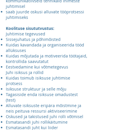
kommunikatiivseid tehnikaid inimeste
juhtimisel
saab juurde oskusi alluvate tööprotsessi
juhtimiseks
Koolituse sisututvustus:
Juhtimise tegevused
Sissejuhatus ja põhimõisted
Kuidas kavandada ja organiseerida tööd
allüksuses
Kuidas mõjutada ja motiveerida töötajaid,
kontrollida saavutatut
Eestvedamine kui võtmetegevus
Juhi isiksus ja rollid
Kuidas toimub isiksuse juhtimise
protsess
Isiksuse struktuur ja selle mõju
Tagasiside enda isiksuse omadustest
(test)
Alluvate isiksuste eripära mõistmine ja
neis peituva ressursi aktiviseerimine
Oskused ja takistused juhi rolli võtmisel
Esmatasandi juhi rollikäitumine
Esmatasandi juht kui liider