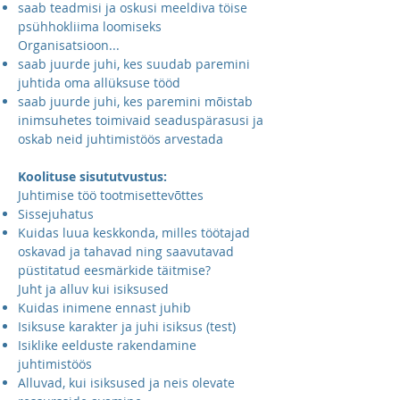
saab teadmisi ja oskusi meeldiva töise
psühhokliima loomiseks
Organisatsioon...
saab juurde juhi, kes suudab paremini
juhtida oma allüksuse tööd
saab juurde juhi, kes paremini mõistab
inimsuhetes toimivaid seaduspärasusi ja
oskab neid juhtimistöös arvestada
Koolituse sisututvustus:
Juhtimise töö tootmisettevõttes
Sissejuhatus
Kuidas luua keskkonda, milles töötajad
oskavad ja tahavad ning saavutavad
püstitatud eesmärkide täitmise?
Juht ja alluv kui isiksused
Kuidas inimene ennast juhib
Isiksuse karakter ja juhi isiksus (test)
Isiklike eelduste rakendamine
juhtimistöös
Alluvad, kui isiksused ja neis olevate