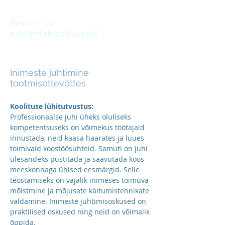
Arvuti- ja
juhtimiskoolitused
oskus leida lahendusi
Inimeste juhtimine
tootmisettevõttes
Koolituse lühitutvustus:
Professionaalse juhi üheks oluliseks
kompetentsuseks on võimekus töötajaid
innustada, neid kaasa haarates ja luues
toimivaid koostöösuhteid. Samuti on juhi
ülesandeks püstitada ja saavutada koos
meeskonnaga ühised eesmärgid. Selle
teostamiseks on vajalik inimeses toimuva
mõistmine ja mõjusate käitumistehnikate
valdamine. Inimeste juhtimisoskused on
praktilised oskused ning neid on võimalik
õppida.