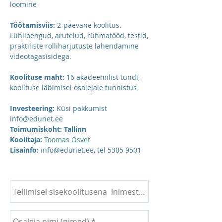
loomine
Töötamisviis:
2-päevane koolitus.
Lühiloengud, arutelud, rühmatööd, testid,
praktiliste rolliharjutuste lahendamine
videotagasisidega.
Koolituse maht:
16 akadeemilist tundi,
koolituse läbimisel osalejale tunnistus
Investeering:
Küsi pakkumist
info@edunet.ee
Toimumiskoht: Tallinn
Koolitaja:
Toomas Osvet
Lisainfo:
info@edunet.ee
, tel
5305 9501