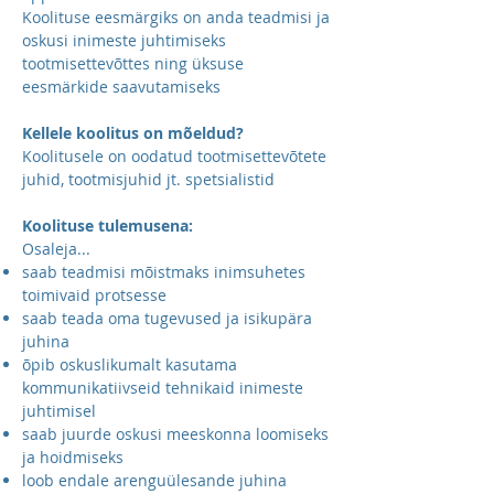
Koolituse eesmärgiks on anda teadmisi ja
oskusi inimeste juhtimiseks
tootmisettevõttes ning üksuse
eesmärkide saavutamiseks
Kellele koolitus on mõeldud?
Koolitusele on oodatud tootmisettevõtete
juhid, tootmisjuhid jt. spetsialistid
Koolituse tulemusena:
Osaleja...
saab teadmisi mõistmaks inimsuhetes
toimivaid protsesse
saab teada oma tugevused ja isikupära
juhina
õpib oskuslikumalt kasutama
kommunikatiivseid tehnikaid inimeste
juhtimisel
saab juurde oskusi meeskonna loomiseks
ja hoidmiseks
loob endale arenguülesande juhina