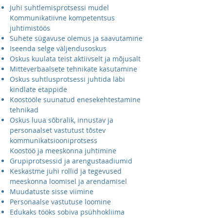
Juhi suhtlemisprotsessi mudel
Kommunikatiivne kompetentsus
juhtimistöös
Suhete sügavuse olemus ja saavutamine
Iseenda selge väljendusoskus
Oskus kuulata teist aktiivselt ja mõjusalt
Mitteverbaalsete tehnikate kasutamine
Oskus suhtlusprotsessi juhtida läbi
kindlate etappide
Koostööle suunatud enesekehtestamine
tehnikad
Oskus luua sõbralik, innustav ja
personaalset vastutust tõstev
kommunikatsiooniprotsess
Koostöö ja meeskonna juhtimine
Grupiprotsessid ja arengustaadiumid
Keskastme juhi rollid ja tegevused
meeskonna loomisel ja arendamisel
Muudatuste sisse viimine
Personaalse vastutuse loomine
Edukaks tööks sobiva psühhokliima