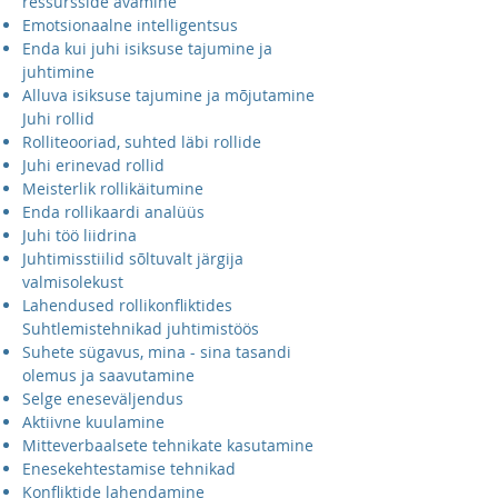
ressursside avamine
Emotsionaalne intelligentsus
Enda kui juhi isiksuse tajumine ja
juhtimine
Alluva isiksuse tajumine ja mõjutamine
Juhi rollid
Rolliteooriad, suhted läbi rollide
Juhi erinevad rollid
Meisterlik rollikäitumine
Enda rollikaardi analüüs
Juhi töö liidrina
Juhtimisstiilid sõltuvalt järgija
valmisolekust
Lahendused rollikonfliktides
Suhtlemistehnikad juhtimistöös
Suhete sügavus, mina - sina tasandi
olemus ja saavutamine
Selge eneseväljendus
Aktiivne kuulamine
Mitteverbaalsete tehnikate kasutamine
Enesekehtestamise tehnikad
Konfliktide lahendamine